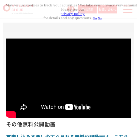
May we use cookies to track your activities? We take your privacy very seriousl
資料請求
お問い合わせ
Please see our
privacy policy
for details and any questions.
Yes
No
サービス内容
導入事例
料金体系
無料セミナー
お役立ち資料
コラム記事
組織人事メディア
その他無料公開動画
▼申し込み不要！今すぐ見れる無料公開動画は、こちら