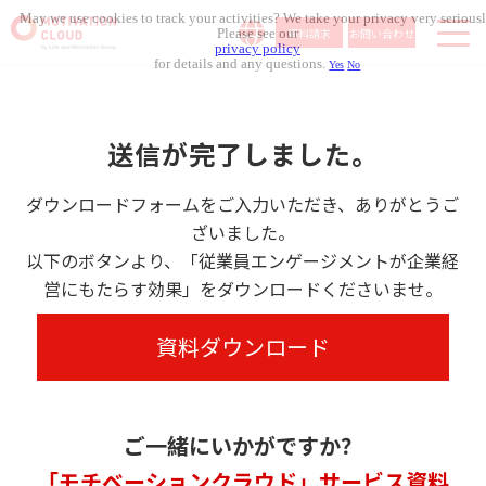
May we use cookies to track your activities? We take your privacy very seriousl
資料請求
お問い合わせ
Please see our
privacy policy
for details and any questions.
Yes
No
サービス内容
導入事例
送信が完了しました。
料金体系
無料セミナー
ダウンロードフォームをご入力いただき、ありがとうご
ざいました。
お役立ち資料
以下のボタンより、「従業員エンゲージメントが企業経
コラム記事
営にもたらす効果」をダウンロードくださいませ。
組織人事メディア
資料ダウンロード
ご一緒にいかがですか？
「モチベーションクラウド」サービス資料