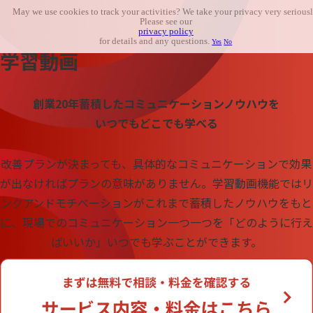
May we use cookies to track your activities? We take your privacy very seriousl
Please see our
privacy policy
for details and any questions.
Yes
No
学習動画
創業20年蓄積したコミュニケーションノウハウを
いつでもどこでも学べる
改善プランが決まっても、具体的なコミュニケーションで効果
が出なければプランの意味がありません。学習動画機能ではリ
ンクアンドモチベーションがこれまで蓄積したノウハウをもと
に、現場でのコミュニケーション一つ一つを「どのように行え
ばいいか」いつでも学ぶことができます。