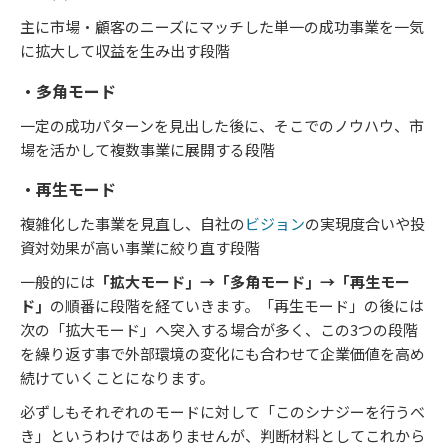
主に市場・顧客のニーズにマッチした単一の成功事業を一気
に拡大して収益を生み出す段階
・多角モード
一定の成功パターンを見出した後に、そこでのノウハウ、市
場を活かして複数事業に展開する段階
・再生モード
複雑化した事業を見直し、自社の
ビジョン
の実現度合いや投
資対効果が高い事業に絞り直す段階
一般的には
「拡大モード」→「多角モード」→「再生モー
ド」
の順番に段階を経ていきます。「再生モード」の後には
次の「拡大モード」へ突入する場合が多く、この3つの段階
を繰り返す事で外部環境の変化にも合わせて企業価値を高め
続けていくことになります。
必ずしもそれぞれのモードに対して「このシナジーを行うべ
き」というわけではありませんが、判断材料としてこれから