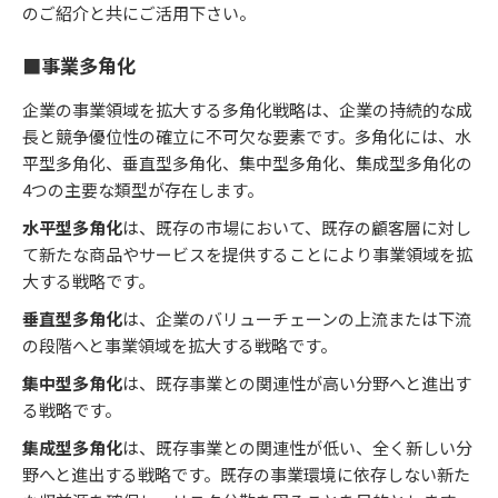
のご紹介と共にご活用下さい。
■事業多角化
企業の事業領域を拡大する多角化戦略は、企業の持続的な成
長と競争優位性の確立に不可欠な要素です。多角化には、水
平型多角化、垂直型多角化、集中型多角化、集成型多角化の
4つの主要な類型が存在します。
水平型多角化
は、既存の市場において、既存の顧客層に対し
て新たな商品やサービスを提供することにより事業領域を拡
大する戦略です。
垂直型多角化
は、企業のバリューチェーンの上流または下流
の段階へと事業領域を拡大する戦略です。
集中型多角化
は、既存事業との関連性が高い分野へと進出す
る戦略です。
集成型多角化
は、既存事業との関連性が低い、全く新しい分
野へと進出する戦略です。既存の事業環境に依存しない新た