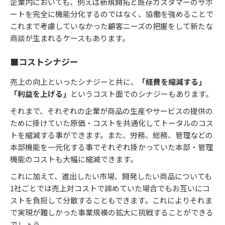
企業内においても、例えば新規開拓と既存カスタマーのサポ
ートを完全に機能分化するのではなく、協働を強めることで
これまで考慮していなかった顧客ニーズの把握をして新たな
商談が生まれるケースもあります。
■コストシナジー
売上の向上といったシナジーと共に、
「経費を縮減する」
「利益を上げる」
というコスト面でのシナジーもあります。
それまで、それぞれの企業が商品の生産やサービスの提供の
ために掛けていた原価・コストを共通化してトータルのコス
トを縮減する事ができます。また、労務、総務、管理などの
本部機能を一元化する事でそれぞれ掛かっていた本部・管理
機能のコストも大幅に縮減できます。
これに加えて、進出したい市場、開発したい商品についても
1社ごとでは売上対コストで諦めていた場合でもお互いにコ
ストを負担して分散することもできます。これによりそれま
で実現が難しかった事業規模の拡大に挑戦することができる
でしょう。