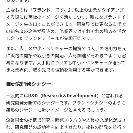
主なものは
「ブランド」
です。2つ以上の企業がタイアップ
する際には両社のイメージを活かしつつ、新たなブランドイ
メージを生み出すことができます。同業界では更なる市場で
の知名度の席巻が見込め、他業界ではそれぞれの強みを活か
し合ったブランドアピールが実現可能です。
また、大手×中小・ベンチャーの提携では大手の信用力を元
に販路の開拓や取引きの開始、人材調達がそれまでよりも容
易になります。大手側についても中小・ベンチャーが培って
きた業界内、取引先での信頼を活用する事ができます。
■研究開発シナジー
一般的には
R&D（Research＆Development）
と言われる
研究開発分野でのシナジーです。ブランドシナジーのように
無形のシナジーに近いイメージと言えるでしょう。
企業同士の提携で研究・開発ノウハウや人員の充足化が成さ
れ、研究開発の成功率を向上させたり、複数の開発を並行す