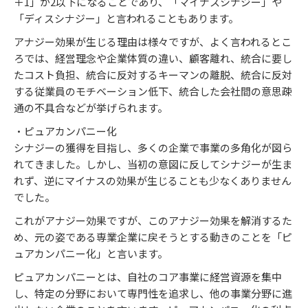
＋1」が2以下になることであり、「マイナスシナジー」や
「ディスシナジー」と言われることもあります。
アナジー効果が生じる理由は様々ですが、よく言われるとこ
ろでは、経営理念や企業体質の違い、顧客離れ、統合に要し
たコスト負担、統合に反対するキーマンの離脱、統合に反対
する従業員のモチベーション低下、統合した会社間の意思疎
通の不具合などが挙げられます。
・ピュアカンパニー化
シナジーの獲得を目指し、多くの企業で事業の多角化が図ら
れてきました。しかし、当初の意図に反してシナジーが生ま
れず、逆にマイナスの効果が生じることも少なくありません
でした。
これがアナジー効果ですが、このアナジー効果を解消するた
め、元の姿である専業企業に戻そうとする動きのことを「ピ
ュアカンパニー化」と言います。
ピュアカンパニーとは、自社のコア事業に経営資源を集中
し、特定の分野において専門性を追求し、他の事業分野に進