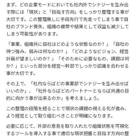
まず、どの企業モードにおいても社内外でシナジーを生み出
す際には「現状」と「目指す方向」をしっかり整理する事が
大切です。この整理無しに手段先行で先走ってしまう事で自
社のブランド喪失、組織の疲弊や結果として収益も減少して
しまう可能性があります。
「事業、組織共に自社はどのような状態なのか？」「自社の
持つ強み、弱みは何なのか？」「どのようなビジョン、経営
計画が望ましいのか？」「そのために必要なもの、課題は何
か？」といった部分を経営～幹部でしっかり認識を合わせる
事が大切です。
その上で、「社内ならばどの事業部でシナジーを生み出せば
いいのか」、「社外ならばどのパートナーとならば共通の目
的に向かう事が出来るのか」を考えましょう。
この整理の段階を経ることで現状の課題の視える化が進み、
より経営として取り組むべきことが明確になります。
必要に応じて、外部の意見を取り入れたり組織状態を可視化
するツールを導入する事で適切な現状把握と目指す方向の整