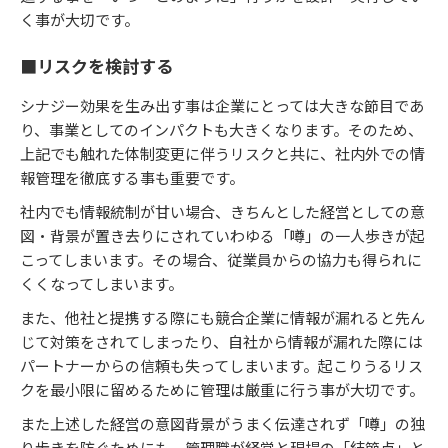
く事が大切です。
■リスクを検討する
シナジー効果を生み出す事は企業にとっては大きな節目であ
り、事業としてのインパクトも大きくなります。そのため、
上記でも触れた体制変更に伴うリスクと共に、社内外での情
報管理を徹底する事も重要です。
社内でも情報統制が甘い場合、きちんとした経営としての意
図・背景が置き去りにされていわゆる「噂」の一人歩きが起
こってしまいます。その場合、従業員からの協力も得られに
くくなってしまいます。
また、他社と提携する際にも競合企業に情報が漏れると先ん
じて対策をされてしまったり、自社から情報が漏れた際には
パートナーからの信頼も失ってしまいます。起こりうるリス
クを最小限に留めるために管理は厳重に行う事が大切です。
また上述した経営の意図背景がうまく伝達されず「噂」の独
り歩きを防ぐためにも、管理職が経営と現場の「結節点」と