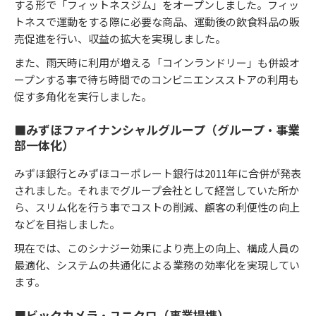
する形で「フィットネスジム」をオープンしました。フィッ
トネスで運動をする際に必要な商品、運動後の飲食料品の販
売促進を行い、収益の拡大を実現しました。
また、雨天時に利用が増える「コインランドリー」も併設オ
ープンする事で待ち時間でのコンビニエンスストアの利用も
促す多角化を実行しました。
■みずほファイナンシャルグループ（グループ・事業
部一体化）
みずほ銀行とみずほコーポレート銀行は2011年に合併が発表
されました。それまでグループ会社として経営していた所か
ら、スリム化を行う事でコストの削減、顧客の利便性の向上
などを目指しました。
現在では、このシナジー効果により売上の向上、構成人員の
最適化、システムの共通化による業務の効率化を実現してい
ます。
■ビックカメラ・ユニクロ（事業提携）