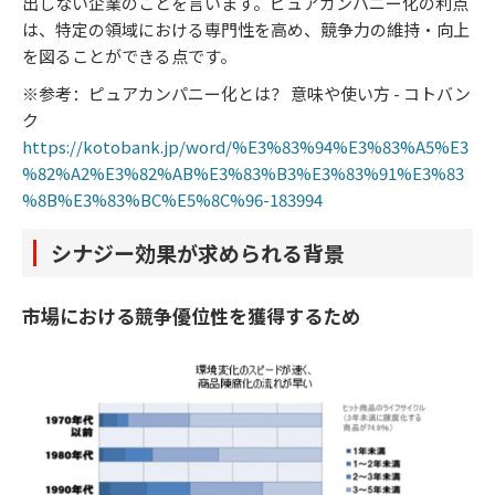
出しない企業のことを言います。ピュアカンパニー化の利点
は、特定の領域における専門性を高め、競争力の維持・向上
を図ることができる点です。
※参考：ピュアカンパニー化とは？ 意味や使い方 - コトバン
ク
https://kotobank.jp/word/%E3%83%94%E3%83%A5%E3
%82%A2%E3%82%AB%E3%83%B3%E3%83%91%E3%83
%8B%E3%83%BC%E5%8C%96-183994
シナジー効果が求められる背景
市場における競争優位性を獲得するため