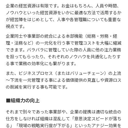
企業の経営資源は有限です。お金はもちろん、人員や時間、
ノウハウといった経営資源をいかに最適な方法で活用するか
が経営陣をはじめとして、人事や各管理職についても重要な
視点です。
企業同士や事業部の統合による本部機能（総務・労務・経
理・法務など）の一元化を行う事で管理コストを大幅に縮減
できます。バラバラに管理していた際の人員に他の注力業務
を担ってもらったり、それぞれのノウハウを共通化したりす
る事で業務の効率化にも繋がります。
また、ビジネスプロセス（またはバリューチェーン）の上流
～下流を一元管理する事による価値提供の見直しや資源ロス
の削減を実行する事も可能です。
■組織力の向上
それまで別々であった事業部や、企業の提携は適切な統合の
仕方をしなければ組織は混乱して「意思決定スピードが落ち
る」「現場の戦略実行度が下がる」といったアナジー効果を