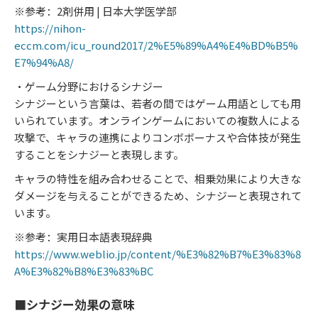
※参考：2剤併用 | 日本大学医学部
https://nihon-
eccm.com/icu_round2017/2%E5%89%A4%E4%BD%B5%
E7%94%A8/
・ゲーム分野におけるシナジー
シナジーという言葉は、若者の間ではゲーム用語としても用
いられています。オンラインゲームにおいての複数人による
攻撃で、キャラの連携によりコンボボーナスや合体技が発生
することをシナジーと表現します。
キャラの特性を組み合わせることで、相乗効果により大きな
ダメージを与えることができるため、シナジーと表現されて
います。
※参考：実用日本語表現辞典
https://www.weblio.jp/content/%E3%82%B7%E3%83%8
A%E3%82%B8%E3%83%BC
■シナジー効果の意味