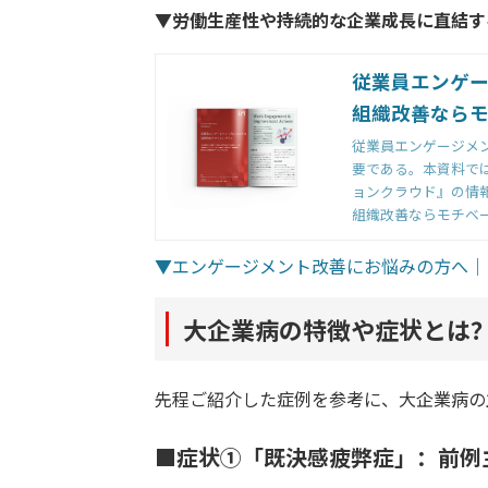
▼労働生産性や持続的な企業成長に直結す
従業員エンゲ
組織改善なら
従業員エンゲージメ
要である。本資料では
ョンクラウド』の情
プランの傾向をご紹
組織改善ならモチベ
▼エンゲージメント改善にお悩みの方へ｜
大企業病の特徴や症状とは
先程ご紹介した症例を参考に、大企業病の
■症状①「既決感疲弊症」：前例