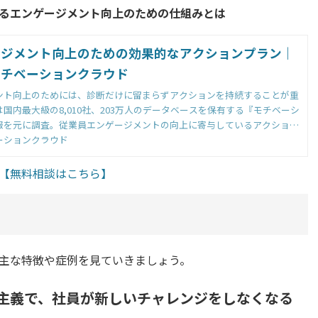
るエンゲージメント向上のための仕組みとは
ージメント向上のための効果的なアクションプラン｜
モチベーションクラウド
ント向上のためには、診断だけに留まらずアクションを持続することが重
国内最大級の8,010社、203万人のデータベースを保有する『モチベーシ
報を元に調査。従業員エンゲージメントの向上に寄与しているアクション
介。
ーションクラウド
【無料相談はこちら】
？
主な特徴や症例を見ていきましょう。
主義で、社員が新しいチャレンジをしなくなる