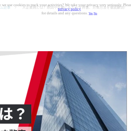
 we use cookies to track your activities? We take your privacy very seriously. Pleas
ム記事
大企業病とは？原因や企業にもたらす弊害、対策方法を徹底解説！
privacy policy
for details and any questions.
Yes
No