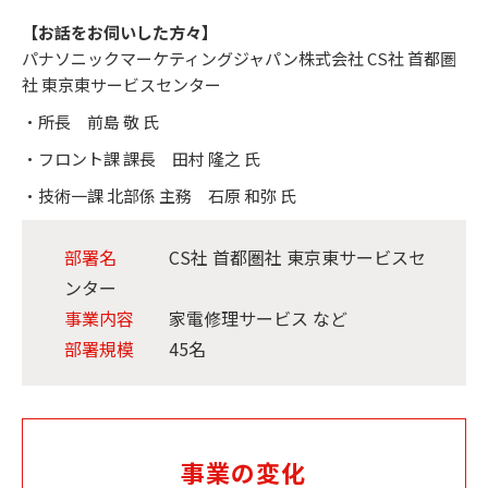
【お話をお伺いした方々】
パナソニックマーケティングジャパン株式会社 CS社 首都圏
社 東京東サービスセンター
・所長 前島 敬 氏
・フロント課 課長 田村 隆之 氏
・技術一課 北部係 主務 石原 和弥 氏
部署名
CS社 首都圏社 東京東サービスセ
ンター
事業内容
家電修理サービス など
部署規模
45名
事業の変化