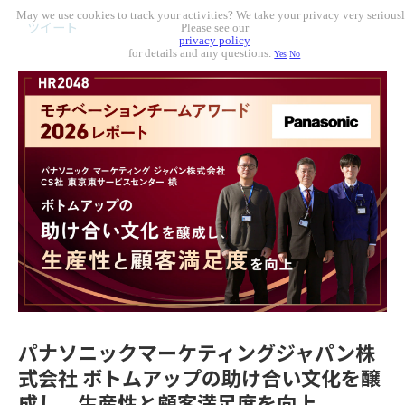
May we use cookies to track your activities? We take your privacy very seriousl
ツイート
Please see our
privacy policy
for details and any questions.
Yes
No
パナソニックマーケティングジャパン株
式会社 ボトムアップの助け合い文化を醸
成し、生産性と顧客満足度を向上