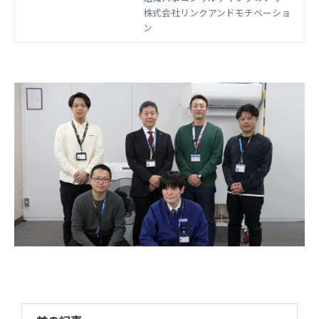
ウをもとに開発した国内初の組織改
株式会社リンクアンドモチベーショ
善クラウドです。組織のモノサシ
ン
「エンゲージメントスコア」をもと
に「診断」と「変革」のサイクルを
回すことで、組織変革を実現しま
す。