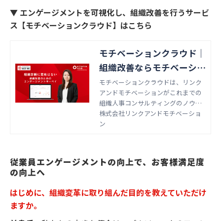
▼ エンゲージメントを可視化し、組織改善を行うサービ
ス【モチベーションクラウド】はこちら
モチベーションクラウド｜
組織改善ならモチベーショ
ンクラウド
モチベーションクラウドは、リンク
アンドモチベーションがこれまでの
組織人事コンサルティングのノウハ
ウをもとに開発した国内初の組織改
株式会社リンクアンドモチベーショ
善クラウドです。組織のモノサシ
ン
「エンゲージメントスコア」をもと
に「診断」と「変革」のサイクルを
回すことで、組織変革を実現しま
従業員エンゲージメントの向上で、お客様満足度
す。
の向上へ
はじめに、組織変革に取り組んだ目的を教えていただけ
ますか。