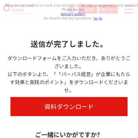
May we use cookies to track your activities? We take your privacy very seriousl
資料請求
お問い合わせ
Please see our
privacy policy
for details and any questions.
Yes
No
サービス内容
導入事例
送信が完了しました。
料金体系
無料セミナー
ダウンロードフォームをご入力いただき、ありがとうご
ざいました。
お役立ち資料
以下のボタンより、「「パーパス経営」が企業にもたら
コラム記事
す効果と実践のポイント」をダウンロードくださいま
せ。
組織人事メディア
資料ダウンロード
ご一緒にいかがですか？