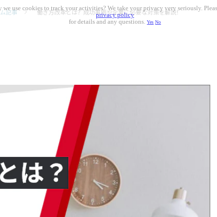
 we use cookies to track your activities? We take your privacy very seriously. Pleas
ム記事
働き方改革とは？成功事例や企業に必要な対策を解説！
privacy policy
for details and any questions.
Yes
No