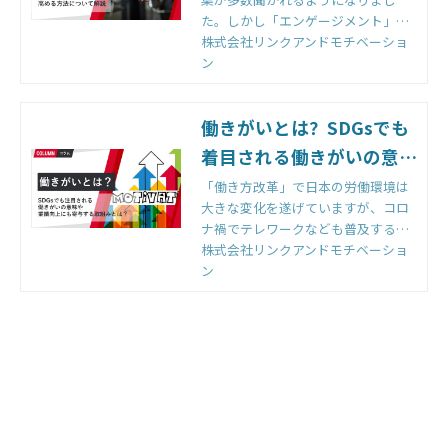
ベーションクラウド | 株式
た。しかし「エンゲージメント」と
会社リンクアンドモチベー
一言で言っても、その意味は広義に
株式会社リンクアンドモチベーショ
ション
渡ります。何故、今のこの時代に
ン
「エンゲージメント」と…[HR2048]
｜モチベーションクラウド
働きがいとは？SDGsでも
着目される働きがいの意味
や業績向上にも寄与する取
「働き方改革」で日本の労働環境は
大きな変化を遂げていますが、コロ
組みとは？｜組織改善なら
ナ禍でテレワークなども普及する
モチベーションクラウド |
中、時間に縛られる働き方から成果
株式会社リンクアンドモチベーショ
株式会社リンクアンドモチ
ややりがいを基準とした働き方に切
ン
り替える「働きがい改…[HR2048]｜
ベーション
モチベーションクラウド