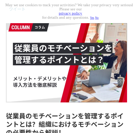
May we use cookies to track your activities? We take your privacy very seriousl
ツイート
Please see our
privacy policy
for details and any questions.
Yes
No
従業員のモチベーションを管理するポイ
ントとは？組織におけるモチベーション
の必要性から解説！