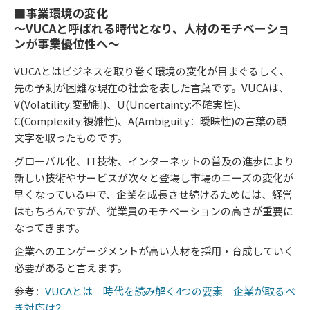
■事業環境の変化
〜VUCAと呼ばれる時代となり、人材のモチベーショ
ンが事業優位性へ〜
VUCAとはビジネスを取り巻く環境の変化が目まぐるしく、
先の予測が困難な現在の社会を表した言葉です。VUCAは、
V(Volatility:変動制)、U(Uncertainty:不確実性)、
C(Complexity:複雑性)、A(Ambiguity：曖昧性)の言葉の頭
文字を取ったものです。
グローバル化、IT技術、インターネットの普及の進歩により
新しい技術やサービスが次々と登場し市場のニーズの変化が
早くなっている中で、企業を成長させ続けるためには、経営
はもちろんですが、従業員のモチベーションの高さが重要に
なってきます。
企業へのエンゲージメントが高い人材を採用・育成していく
必要があると言えます。
参考：
VUCAとは 時代を読み解く4つの要素 企業が取るべ
き対応は？