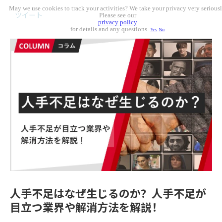
May we use cookies to track your activities? We take your privacy very seriousl
ツイート
Please see our
privacy policy
for details and any questions.
Yes
No
人手不足はなぜ生じるのか？人手不足が
目立つ業界や解消方法を解説！