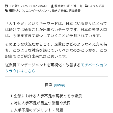
（更新：
2025-09-02 20:44
）
執筆者：坂上 進一郎
コラム記事
組織づくり
エンゲージメント
働き方改革
組織改善
「人手不足」というキーワードは、日本にいる我々にとって
は避けては通ることが出来ないテーマです。日本の労働人口
は、今後ますます減少していくことが予測されています。
そのような状況だからこそ、企業にはどのような考え方を持
ち、どのような対策を講じていくべきなのかどうかを、この
記事ではご紹介出来ればと思います。
従業員エンゲージメントを可視化・改善する
モチベーション
クラウドはこちら
目次
[非表示]
1.
企業における人手不足の現状とその背景
2.
特に人手不足が目立つ業種や業界
3.
人手不足のデメリット・問題