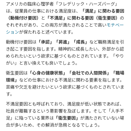
アメリカの臨床心理学者「フレデリック・ハーズバーグ」
は、従業員の仕事における満足度は、
「満足」に関わる要因
（動機付け要因）
と
「不満足」に関わる要因（衛生要因）
の
それぞれがあり、この両方が満たされることで高い
モチベー
ション
が保たれると述べています。
動機付け要因は
「承認」「昇進」「成長」
など職務満足を引
き起こす要因を指します。精神的に成長したい、外部から認
められたいという欲求に基づくものとされています。「やり
がい」と言い換えても良いでしょう。
衛生要因は
「心身の健康状態」「会社での人間関係」「職場
環境」
などの仕事における不満足に関わる要素を指します。
苦痛や欠乏を避けたいという欲求に基づくものとされていま
す。
不満足要因とも呼ばれており、満足度が低い状態であれば、
社員が離職するという悪影響を及ぼします。そして「人手不
足」に陥っている業界は
「衛生要因」
が満たされていない場
合が多いため、その解消が急務となるでしょう。