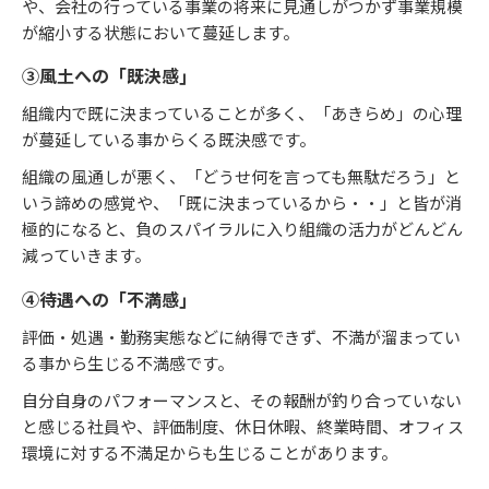
や、会社の行っている事業の将来に見通しがつかず事業規模
が縮小する状態において蔓延します。
➂風土への「既決感」
組織内で既に決まっていることが多く、「あきらめ」の心理
が蔓延している事からくる既決感です。
組織の風通しが悪く、「どうせ何を言っても無駄だろう」と
いう諦めの感覚や、「既に決まっているから・・」と皆が消
極的になると、負のスパイラルに入り組織の活力がどんどん
減っていきます。
④待遇への「不満感」
評価・処遇・勤務実態などに納得できず、不満が溜まってい
る事から生じる不満感です。
自分自身のパフォーマンスと、その報酬が釣り合っていない
と感じる社員や、評価制度、休日休暇、終業時間、オフィス
環境に対する不満足からも生じることがあります。