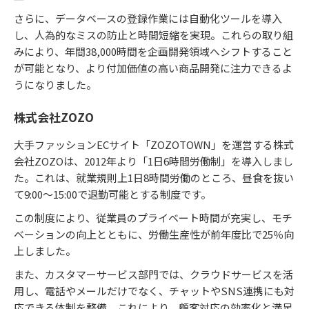
さらに、データベースの登録作業には自動化ツールを導入
し、人為的なミスの防止と時間短縮を実現。​これらの取り組
みにより、年間38,000時間を企画開発領域へシフトすること
が可能となり、より付加価値の高い商品開発に注力できるよ
うになりました。​
株式会社ZOZO
大手ファッションECサイト「ZOZOTOWN」を運営する株式
会社ZOZOは、2012年より「1日6時間労働制」を導入しまし
た。​これは、就業規則上1日8時間労働のところ、昼食を抜い
て9:00～15:00で退勤可能とする制度です。​
この制度により、従業員のプライベート時間が充実し、モチ
ベーションの向上とともに、労働生産性が前年度比で25％向
上しました。
また、カスタマーサービス部門では、クラウドサービスを活
用し、電話やメールだけでなく、チャットやSNS連携にも対
応できる体制を整備。​これにより、顧客対応の効率化と満足