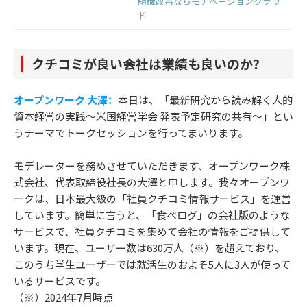
ウをもとに開発した国内初の組織改
組織改善ならモチベーションクラウ
善クラウドです。組織のモノサシ
ド
「エンゲージメントスコア」をもと
に「診断」と「変革」のサイクルを
回すことで、組織変革を実現しま
クチコミが良い会社は業績も良いのか？
す。
オープンワーク 大澤：
本日は、「最新研究から読み解く人的
資本経営の実践～米国経営学会 発表予定研究の共有～」とい
うテーマでトークセッションを行ってまいります。
モデレーターを務めさせていただきます、オープンワーク株
式会社、代表取締役社長の大澤と申します。我々オープンワ
ークは、日本最大級の「社員クチコミ情報サービス」を運営
しています。簡単に言うと、「食べログ」の会社版のような
サービスで、社員クチコミを集めて会社の情報をご提供して
います。現在、ユーザー数は630万人（※）を超えており、
このうち学生ユーザーでは就活生のおよそ5人に3人が使って
いるサービスです。
（※）2024年7月時点