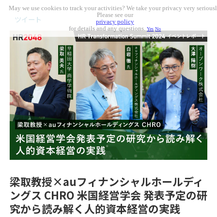
May we use cookies to track your activities? We take your privacy very seriousl
Please see our
ツイート
privacy policy
for details and any questions.
Yes
No
梁取教授×auフィナンシャルホールディ
ングス CHRO 米国経営学会 発表予定の研
究から読み解く人的資本経営の実践