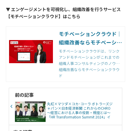
▼ エンゲージメントを可視化し、組織改善を行うサービス
【モチベーションクラウド】はこちら
モチベーションクラウド｜
組織改善ならモチベーショ
ンクラウド
モチベーションクラウドは、リンク
アンドモチベーションがこれまでの
組織人事コンサルティングのノウハ
ウをもとに開発した国内初の組織改
組織改善ならモチベーションクラウ
善クラウドです。組織のモノサシ
ド
「エンゲージメントスコア」をもと
に「診断」と「変革」のサイクルを
前の記事
回すことで、組織変革を実現しま
す。
丸紅×マツダ×コカ･コーラ ボトラーズジ
ャパン×日本経済新聞 これからのCHRO
～経営における人事の役割・視座とは～
「HR Transformation Summit 2024」イ
ベントレポート