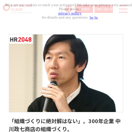
May we use cookies to track your activities? We take your privacy very seriousl
資料請求
お問い合わせ
Please see our
privacy policy
for details and any questions.
Yes
No
サービス内容
導入事例
料金体系
無料セミナー
お役立ち資料
コラム記事
組織人事メディア
「組織づくりに絶対解はない」。300年企業 中
川政七商店の組織づくり。