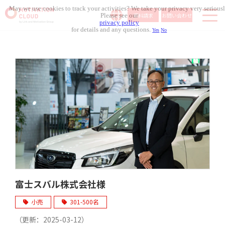
May we use cookies to track your activities? We take your privacy very seriousl
資料請求
お問い合わせ
Please see our
privacy policy
for details and any questions.
Yes
No
サービス内容
導入事例
料金体系
無料セミナー
お役立ち資料
コラム記事
組織人事メディア
富士スバル株式会社様
小売
301-500名
（更新：
2025-03-12
）