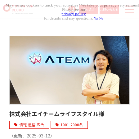
May we use cookies to track your activities? We take your privacy very seriousl
資料請求
お問い合わせ
Please see our
privacy policy
for details and any questions.
Yes
No
サービス内容
導入事例
料金体系
無料セミナー
お役立ち資料
コラム記事
組織人事メディア
株式会社エイチームライフスタイル様
情報-通信-広告
1001-2000名
（更新：
2025-03-12
）