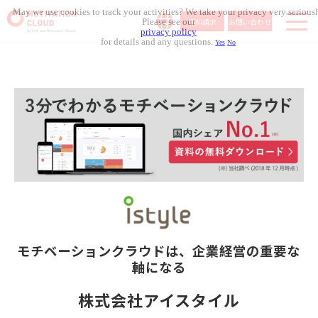
May we use cookies to track your activities? We take your privacy very seriousl
資料請求
お問い合わせ
Please see our
privacy policy
for details and any questions.
Yes
No
サービス内容
導入事例
料金体系
無料セミナー
お役立ち資料
コラム記事
組織人事メディア
モチベーションクラウドは、
企業経営の重要な
軸になる
株式会社アイスタイル