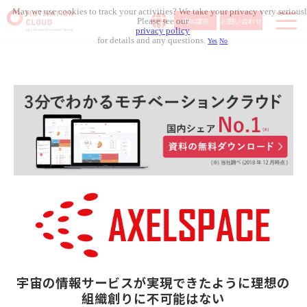
May we use cookies to track your activities? We take your privacy very seriousl
資料請求
お問い合わせ
Please see our
privacy policy
for details and any questions.
Yes
No
サービス内容
導入事例
料金体系
無料セミナー
お役立ち資料
コラム記事
組織人事メディア
宇宙の情報サービスが実現できたように
理想の
組織創りに不可能はない