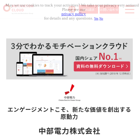
May we use cookies to track your activities? We take your privacy very seriousl
資料請求
お問い合わせ
Please see our
privacy policy
for details and any questions.
Yes
No
サービス内容
導入事例
料金体系
無料セミナー
お役立ち資料
コラム記事
組織人事メディア
エンゲージメントこそ、
新たな価値を創出する
原動力
中部電力株式会社