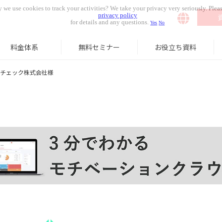
 we use cookies to track your activities? We take your privacy very seriously. Pleas
privacy policy
for details and any questions.
Yes
No
料金体系
無料セミナー
お役立ち資料
チェック株式会社様