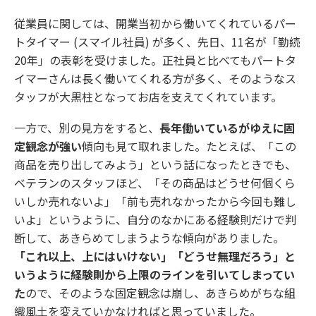
従業員に関しては、開業当初から働いてくれているパー
トタイマー (スマイル社員) が多く、先日、11名が「勤続
20年」の表彰を受けました。正社員と比べてもパートタ
イマーさんは長く働いてくれる方が多く、そのようなス
タッフが大黒柱となってお店を支えてくれています。
一方で、別の見方をすると、
長年働いているがゆえに固
定観念が強い
傾向も見て取れました。たとえば、「この
商品を売り出してみよう」という話になったときでも、
ベテランのスタッフほど、「その商品はどうせ何個くら
いしか売れないよ」「前も売れなかったから今回も難し
いよ」というように、自分のなかにある経験則だけで判
断して、あきらめてしまうような傾向がありました。
「これ以上、上にはいけない」「どうせ無理だろう」と
いうように経験則から上限のラインを引いてしまってい
た
ので、そのような固定観念は崩し、あきらめがちな組
織風土を変えていかなければと思っていました。