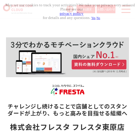
May we use cookies to track your activities? We take your privacy very seriousl
資料請求
お問い合わせ
Please see our
privacy policy
for details and any questions.
Yes
No
サービス内容
導入事例
料金体系
無料セミナー
お役立ち資料
コラム記事
組織人事メディア
チャレンジし続けることで店舗としてのスタン
ダードが上がり、もっと高みを目指せる組織へ
株式会社フレスタ フレスタ東原店