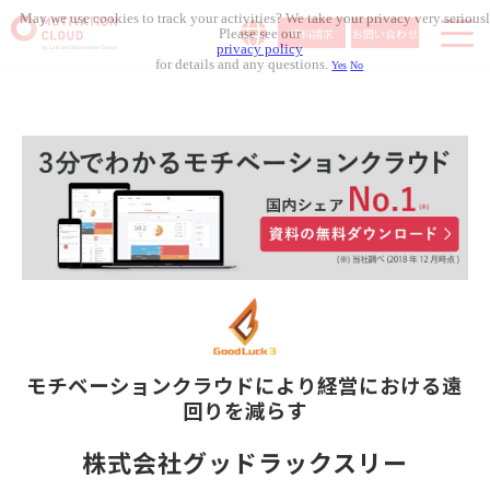
May we use cookies to track your activities? We take your privacy very seriousl
資料請求
お問い合わせ
Please see our
privacy policy
for details and any questions.
Yes
No
サービス内容
導入事例
料金体系
無料セミナー
お役立ち資料
コラム記事
組織人事メディア
モチベーションクラウドにより
経営における遠
回りを減らす
株式会社グッドラックスリー