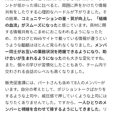
ントが低かった頃に比べると、周囲に声をかけたり情報
共有をしたりする心理的なハードルが下がりました。そ
の結果、
コミュニケーションの量・質が向上し、「組織
の血流」がスムーズになった
と感じています。商材に関
する情報共有もこまめにおこなわれるようになったた
め、カタログとWebサイトで載っている情報が違うとい
うような齟齬はほとんど見られなくなりました。
メンバ
ー同士がお互いの業務状況を把握できるようになり、助
け合いが生まれるようになった
のも大きな変化ですね。
また、個々の学びが習慣化したこともあり、チーム内で
交わされる会話のレベルも高くなりました。
販売促進課には、パートさんも含めて8人のメンバーが
います。自分の考えとして、ポジショントークばかりを
するような上司や、威圧感で押していくような上司には
なりたくありませんでした。ですから、
一人ひとりのメ
ンバーと視線を合わせて接するようにしてきました
。リ