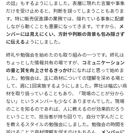
の話」もするようにしました。表層に現れた言葉や事象
だけを受け止めると、判断を誤ってしまうこともありま
す。特に販売促進課の業務では、隠れている事象に配慮
しながら動くことも重要になってきます。ですから、
メ
ンバーには見えにくい、方針や判断の背景も包み隠さず
に伝える
ようにしました。
終礼や勉強会を始めたのも取り組みの一つです。終礼は
ちょっとした情報共有の場ですが、
コミュニケーション
の量と質を向上させるきっかけ
になればと思って始めま
した。勉強会は、主に商材についての理解を深める場と
して、週に1回実施するようにしました。弊社は幅広い商
材を取り扱っていることもあり、「現場のことが分から
ない」というメンバーも少なくありませんでした。現場
のことを知るのであれば、人に教えるのが効果的だろう
ということで、担当者が持ち回りで、自分で学んだこと
を教えるスタイルの勉強会にしました。勉強会の時間を
設けることで商材理解を促すのはもちろん、
メンバーに