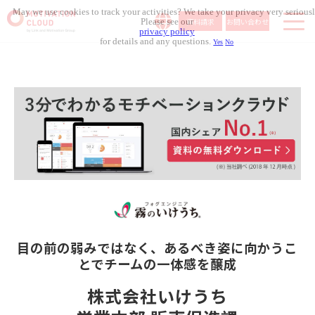
May we use cookies to track your activities? We take your privacy very seriousl
資料請求
お問い合わせ
Please see our
privacy policy
for details and any questions.
Yes
No
サービス内容
導入事例
料金体系
無料セミナー
お役立ち資料
コラム記事
組織人事メディア
目の前の弱みではなく、あるべき姿に向かうこ
とで
チームの一体感を醸成
株式会社いけうち