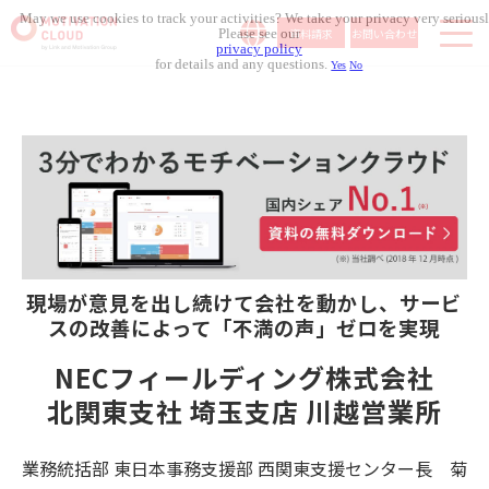
May we use cookies to track your activities? We take your privacy very seriousl
資料請求
お問い合わせ
Please see our
privacy policy
for details and any questions.
Yes
No
サービス内容
導入事例
料金体系
無料セミナー
お役立ち資料
コラム記事
現場が意見を出し続けて会社を動かし、サービ
組織人事メディア
スの改善によって「不満の声」ゼロを実現
NECフィールディング株式会社
北関東支社 埼玉支店 川越営業所
業務統括部 東日本事務支援部 西関東支援センター長 菊