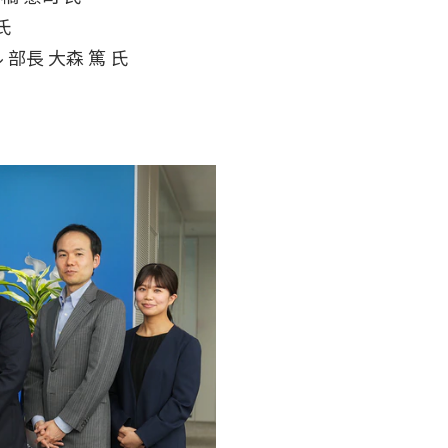
氏
長 大森 篤 氏