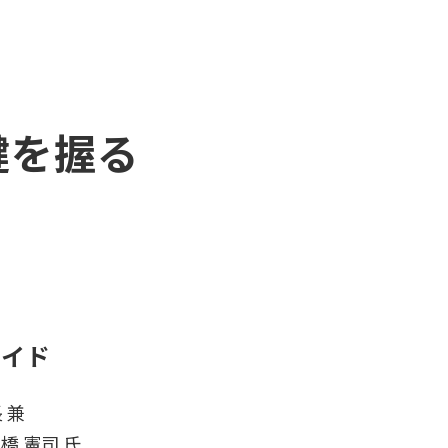
鍵を握る
ワイド
 兼
 憲司 氏