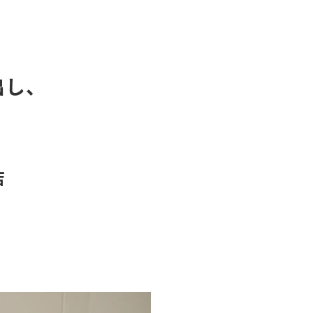
出し、
店