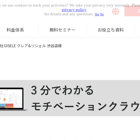
 we use cookies to track your activities? We take your privacy very seriously. Pleas
privacy policy
for details and any questions.
Yes
No
料金体系
無料セミナー
お役立ち資料
社GISELE クレア&リシェル 渋谷店様