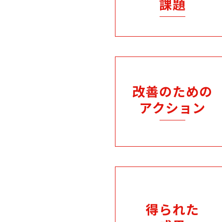
課題
改善のための
アクション
得られた