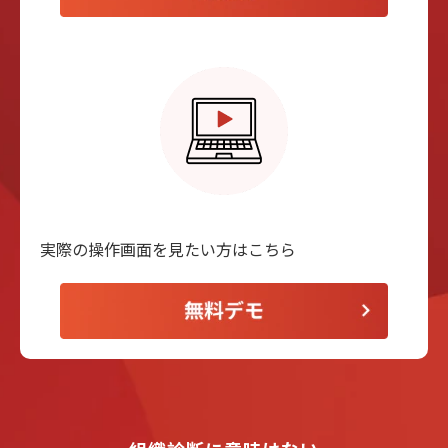
実際の操作画⾯を⾒たい⽅はこちら