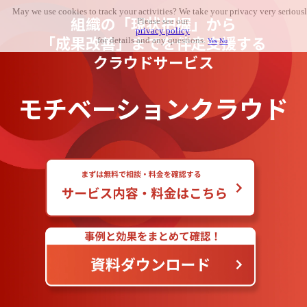
May we use cookies to track your activities? We take your privacy very seriousl
組織の「現状把握」から
Please see our
privacy policy
「成果改善」までを伴走支援する
for details and any questions.
Yes
No
クラウドサービス
モチベーションクラウド