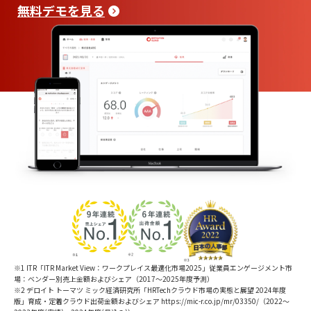
無料デモを見る
※1 ITR「ITR Market View：ワークプレイス最適化市場2025」従業員エンゲージメント市
場：ベンダー別売上金額およびシェア（2017～2025年度予測）
※2 デロイト トーマツ ミック経済研究所「HRTechクラウド市場の実態と展望 2024年度
版」育成・定着クラウド出荷金額およびシェア https://mic-r.co.jp/mr/03350/（2022～