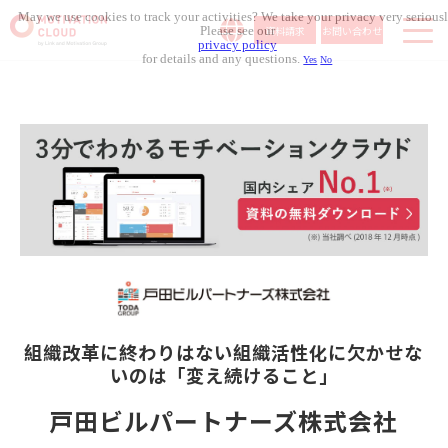
May we use cookies to track your activities? We take your privacy very seriousl
資料請求
お問い合わせ
Please see our
privacy policy
for details and any questions.
Yes
No
サービス内容
導入事例
料金体系
無料セミナー
お役立ち資料
コラム記事
組織人事メディア
組織改革に終わりはない
組織活性化に欠かせな
いのは
「変え続けること」
戸田ビルパートナーズ株式会社