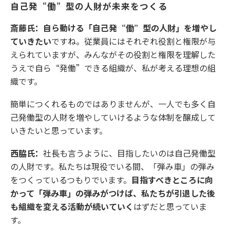
自己発“働”型の人財が未来をつくる
斎藤氏：自ら動ける「自己発“働”型の人財」を増やし
ていきたい
ですね。従業員にはそれぞれ役割と権限が与
えられていますが、みんながその役割と権限を理解した
うえで自ら“発働”できる組織が、私が考える理想の組
織です。
簡単につくれるものではありませんが、一人でも多く自
己発働型の人財を増やしていけるような体制を醸成して
いきたいと思っています。
西脇氏：
社長も言うように、目指したいのは自己発働型
の人財です。私たちは現役でいる間、「弾み車」の弾み
をつくっているつもりでいます。
目指すべきところに向
かって「弾み車」の弾みがつけば、私たちが引退した後
も組織を変える活動が続いていく
はずだと思っていま
す。