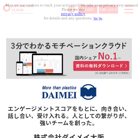
May we use cookies to track your activities? We take your privacy very seriousl
資料請求
お問い合わせ
Please see our
privacy policy
for details and any questions.
Yes
No
サービス内容
導入事例
料金体系
無料セミナー
お役立ち資料
コラム記事
組織人事メディア
エンゲージメントスコアをもとに、
向き合い、
話し合い、受け入れる。
人としての繋がりが、
強いチームを創った。
株式会社ダイメイ大阪