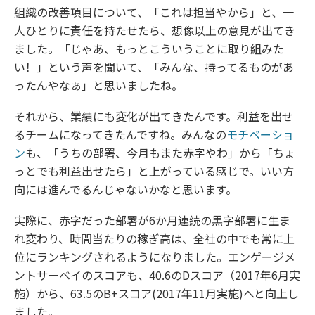
組織の改善項目について、「これは担当やから」と、一
人ひとりに責任を持たせたら、想像以上の意見が出てき
ました。「じゃあ、もっとこういうことに取り組みた
い！」という声を聞いて、「みんな、持ってるものがあ
ったんやなぁ」と思いましたね。
それから、業績にも変化が出てきたんです。利益を出せ
るチームになってきたんですね。みんなの
モチベーショ
ン
も、「うちの部署、今月もまた赤字やわ」から「ちょ
っとでも利益出せたら」と上がっている感じで。いい方
向には進んでるんじゃないかなと思います。
実際に、赤字だった部署が6か月連続の黒字部署に生ま
れ変わり、時間当たりの稼ぎ高は、全社の中でも常に上
位にランキングされるようになりました。エンゲージメ
ントサーベイのスコアも、40.6のDスコア（2017年6月実
施）から、63.5のB+スコア(2017年11月実施)へと向上し
ました。