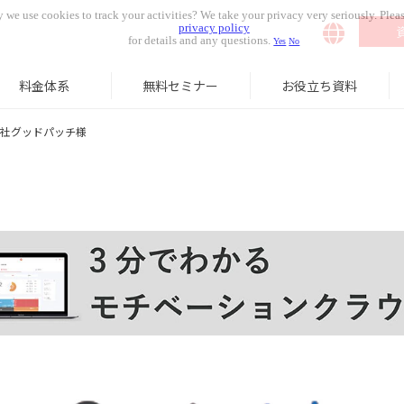
 we use cookies to track your activities? We take your privacy very seriously. Pleas
privacy policy
for details and any questions.
Yes
No
料金体系
無料セミナー
お役立ち資料
社グッドパッチ様