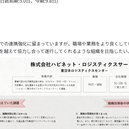
数前期:5.0⽇、今期:9.8⽇)
て
での連携強化に留まっていますが、職場や業務をより良くして
を越えて協⼒し合って遂⾏してくれるような組織を⽬指したい