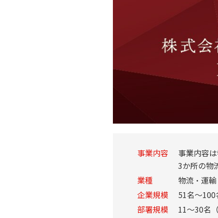
事業内容
事業内容は
3か所の物
業種
物流・運輸
企業規模
51名～100
部署規模
11～30名