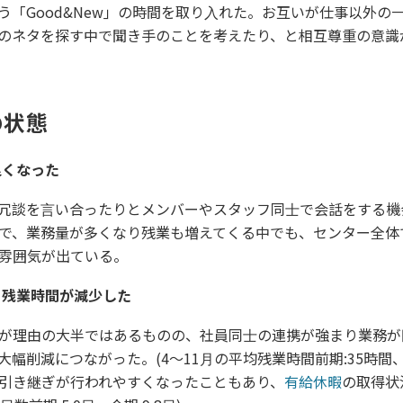
う「Good&New」の時間を取り⼊れた。お互いが仕事以外の
のネタを探す中で聞き⼿のことを考えたり、と相互尊重の意識
の状態
良くなった
冗談を⾔い合ったりとメンバーやスタッフ同⼠で会話をする機
で、業務量が多くなり残業も増えてくる中でも、センター全体
雰囲気が出ている。
、残業時間が減少した
が理由の⼤半ではあるものの、社員同⼠の連携が強まり業務が
幅削減につながった。(4〜11⽉の平均残業時間前期:35時間、今
引き継ぎが⾏われやすくなったこともあり、
有給休暇
の取得状