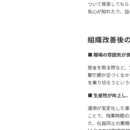
ついて発表してもら
気⼼が知れたり、話
組織改善後
■ 職場の雰囲気が
昼⾷を取る際など、
繁忙期が近づくなか
を乗り切ろうという
■ ⽣産性が向上し
運⽤が安定化した事
ことで、残業時間の⼤
た、社員同⼠の業務