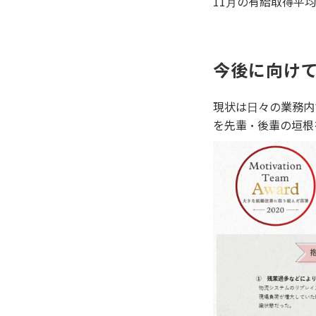
11⽉の有給取得平均⽇
今後に向け
現状は⽇々の業務内
を先輩・後輩の垣根