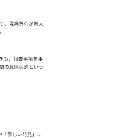
り、現場負荷が増⼤
。
きも、報告事項を事
間の意思疎通という
や「新しい発⾒」に