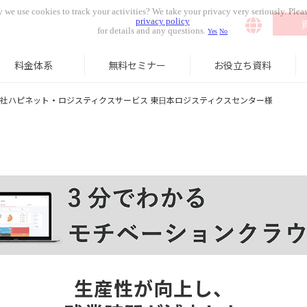
 we use cookies to track your activities? We take your privacy very seriously. Pleas
privacy policy
for details and any questions.
Yes
No
料金体系
無料セミナー
お役立ち資料
社ハピネット・ロジスティクスサービス 東⽇本ロジスティクスセンター様
⽣産性が向上し、