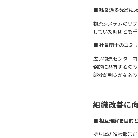
■ 残業過多などに
物流システムのリプ
していた時期とも重
■ 社員同⼠のコミ
広い物流センター内
務的に共有するのみ
部分が明らかな弱み
組織改善に
■ 相互理解を⽬的と
持ち場の進捗報告だ