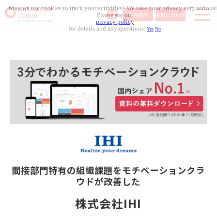
May we use cookies to track your activities? We take your privacy very seriousl
資料請求
お問い合わせ
Please see our
privacy policy
for details and any questions.
Yes
No
サービス内容
導入事例
料金体系
無料セミナー
お役立ち資料
コラム記事
組織人事メディア
間接部門特有の組織課題を
モチベーションクラ
ウドが改善した
株式会社IHI