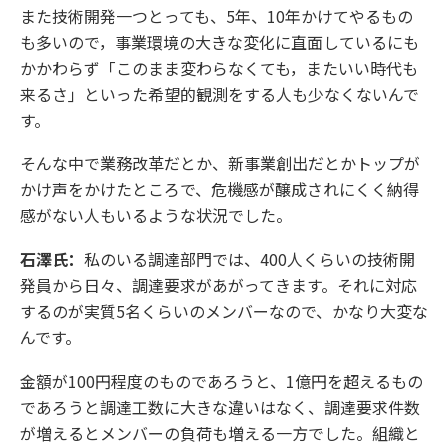
また技術開発一つとっても、5年、10年かけてやるもの
も多いので，事業環境の大きな変化に直面しているにも
かかわらず「このまま変わらなくても，またいい時代も
来るさ」といった希望的観測をする人も少なくないんで
す。
そんな中で業務改革だとか、新事業創出だとかトップが
かけ声をかけたところで、危機感が醸成されにくく納得
感がない人もいるような状況でした。
石澤氏：
私のいる調達部門では、400人くらいの技術開
発員から日々、調達要求があがってきます。それに対応
するのが実質5名くらいのメンバーなので、かなり大変な
んです。
金額が100円程度のものであろうと、1億円を超えるもの
であろうと調達工数に大きな違いはなく、調達要求件数
が増えるとメンバーの負荷も増える一方でした。組織と