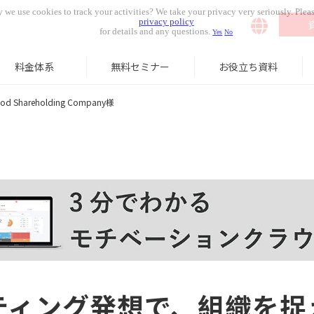
 we use cookies to track your activities? We take your privacy very seriously. Pleas
privacy policy
for details and any questions.
Yes
No
料金体系
無料セミナー
お役立ち資料
food Shareholding Company様
ティング発想で、組織を捉