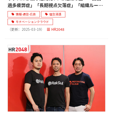
過多疲弊症」「長期視点欠落症」「組織ルール
不足症」～
情報-通信-広告
理念浸透
モチベーションクラウド
（更新：
2025-03-19
）
HR2048