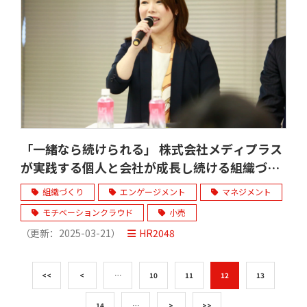
「一緒なら続けられる」 株式会社メディプラス
が実践する個人と会社が成長し続ける組織づく
り
組織づくり
エンゲージメント
マネジメント
モチベーションクラウド
小売
（更新：
2025-03-21
）
HR2048
<<
<
…
10
11
12
13
14
…
>
>>