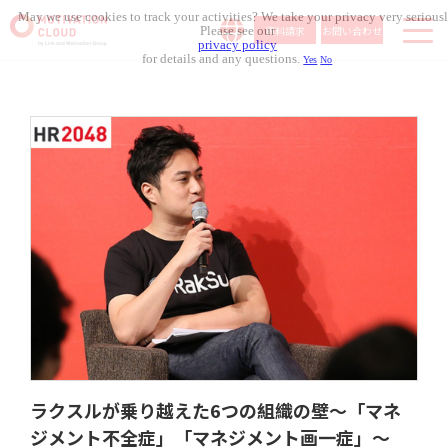
May we use cookies to track your activities? We take your privacy very seriousl
資料請求
お問い合わせ
Please see our
privacy policy
for details and any questions.
Yes
No
サービス内容
導入事例
料金体系
無料セミナー
お役立ち資料
コラム記事
組織人事メディア
ラクスルが乗り越えた6つの組織の壁～「マネ
ジメント不全症」「マネジメント画一症」～