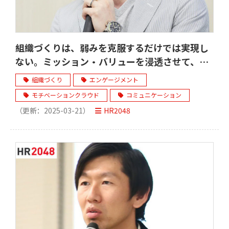
組織づくりは、弱みを克服するだけでは実現し
ない。ミッション・バリューを浸透させて、文
化をつくる。アンカー・ジャパン株式会社
組織づくり
エンゲージメント
モチベーションクラウド
コミュニケーション
（更新：
2025-03-21
）
HR2048
機械-エレクトロニクス