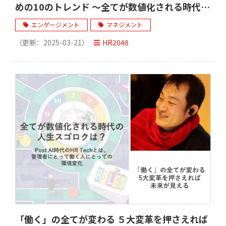
めの10のトレンド ～全てが数値化される時代の
人生スゴロクは？ ーPost AI時代のHR Techと
エンゲージメント
マネジメント
は、管理者にとって働く人にとっての環境変化
（更新：
2025-03-21
）
HR2048
～
「働く」の全てが変わる ５大変革を押さえれば