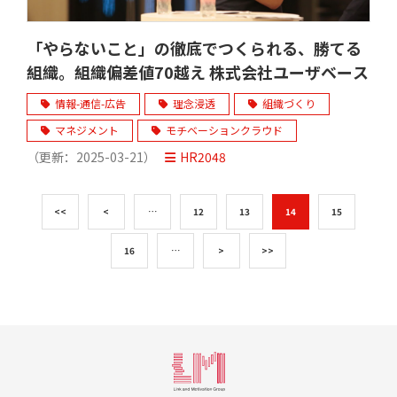
「やらないこと」の徹底でつくられる、勝てる
組織。組織偏差値70越え 株式会社ユーザベース
情報-通信-広告
理念浸透
組織づくり
マネジメント
モチベーションクラウド
（更新：
2025-03-21
）
HR2048
サービス
<<
<
…
12
13
14
15
16
…
>
>>