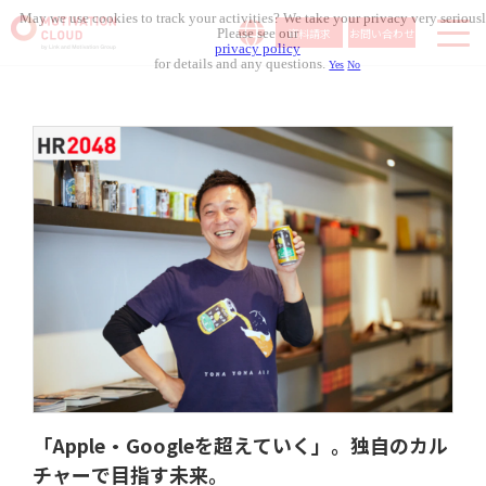
May we use cookies to track your activities? We take your privacy very seriousl
資料請求
お問い合わせ
Please see our
privacy policy
for details and any questions.
Yes
No
サービス内容
導入事例
料金体系
無料セミナー
お役立ち資料
コラム記事
組織人事メディア
「Apple・Googleを超えていく」。独自のカル
チャーで目指す未来。