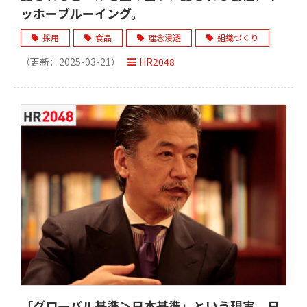
ッホーブルーイング。
採用
食品
理念浸透
組織づくり
（更新：
2025-03-21
）
HR2048
「グローバル基準＞日本基準」という現実。日