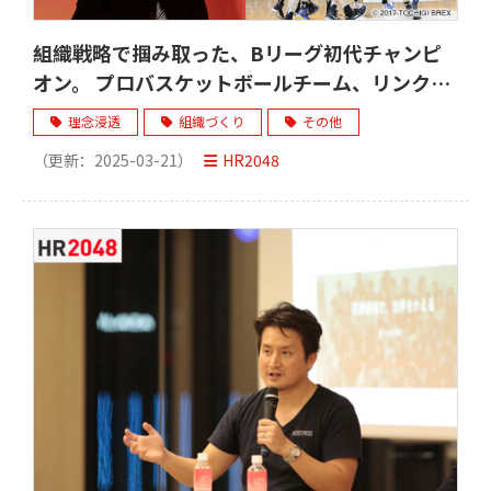
組織戦略で掴み取った、Bリーグ初代チャンピ
オン。 プロバスケットボールチーム、リンク栃
木ブレックス優勝の舞台裏。
理念浸透
組織づくり
その他
（更新：
2025-03-21
）
HR2048