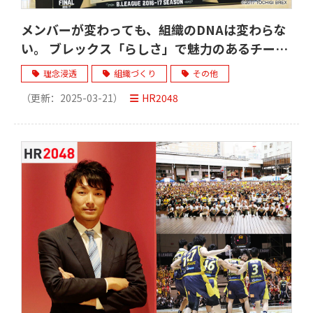
メンバーが変わっても、組織のDNAは変わらな
い。 ブレックス「らしさ」で魅力のあるチーム
づくりを目指し続ける。
理念浸透
組織づくり
その他
（更新：
2025-03-21
）
HR2048