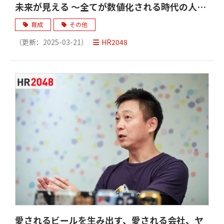
未来が見える ～全てが数値化される時代の人生
スゴロクは？ ーPost AI時代のHR Techとは、
育成
その他
管理者にとって働く人にとっての環境変化～
（更新：
2025-03-21
）
HR2048
愛されるビールを生み出す、愛される会社、ヤ