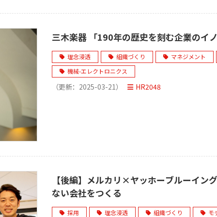
三木楽器 「190年の歴史を刻む企業のイ
理念浸透
組織づくり
マネジメント
機械-エレクトロニクス
（更新：
2025-03-21
）
HR2048
【後編】メルカリ×ヤッホーブルーイング 
ない会社をつくる
採用
理念浸透
組織づくり
モ