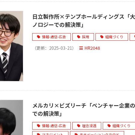
日立製作所×テンプホールディングス「
ノロジーでの解決策」
情報-通信-広告
採用
組織づくり
（更新：
2025-03-21
）
HR2048
メルカリ×ビズリーチ「ベンチャー企業
での解決策」
情報-通信-広告
理念浸透
組織づくり
マネジメント
モチベーションクラウド