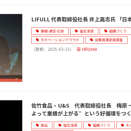
LIFULL 代表取締役社長 井上高志氏 
情報-通信-広告
理念浸透
組織づくり
モチベーションクラウド
従業員満足度調査
（更新：
2025-03-21
）
HR2048
佐竹食品・U&S 代表取締役社長 梅原 
よって業績が上がる”という好循環をつ
食品
理念浸透
組織づくり
モ