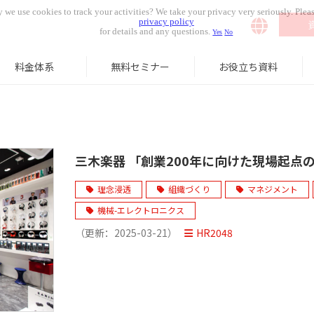
 we use cookies to track your activities? We take your privacy very seriously. Pleas
privacy policy
for details and any questions.
Yes
No
料金体系
無料セミナー
お役立ち資料
三木楽器 「創業200年に向けた現場起点
理念浸透
組織づくり
マネジメント
機械-エレクトロニクス
（更新：
2025-03-21
）
HR2048