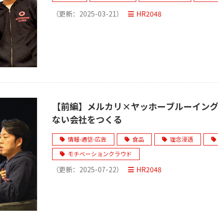
（更新：
2025-03-21
）
HR2048
【前編】メルカリ×ヤッホーブルーイング 
ない会社をつくる
情報-通信-広告
食品
理念浸透
モチベーションクラウド
（更新：
2025-07-22
）
HR2048