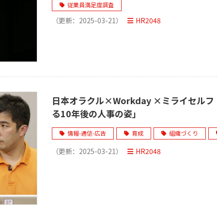
従業員満足度調査
（更新：
2025-03-21
）
HR2048
日本オラクル×Workday ×ミライセルフ
る10年後の人事の姿」
情報-通信-広告
育成
組織づくり
（更新：
2025-03-21
）
HR2048