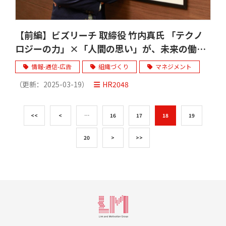
【前編】ビズリーチ 取締役 竹内真氏 「テクノ
ロジーの力」×「人間の思い」が、未来の働き
方をつくる
情報-通信-広告
組織づくり
マネジメント
（更新：
2025-03-19
）
HR2048
<<
<
…
16
17
18
19
20
>
>>