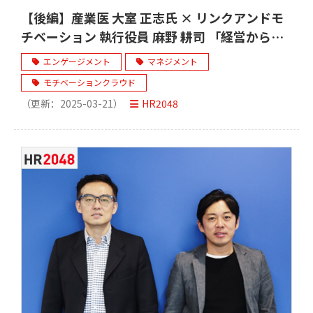
【後編】産業医 大室 正志氏 × リンクアンドモ
チベーション 執行役員 麻野 耕司 「経営から
『甘え』をなくす」
エンゲージメント
マネジメント
モチベーションクラウド
（更新：
2025-03-21
）
HR2048