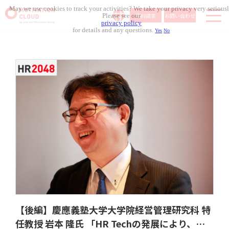
May we use cookies to track your activities? We take your privacy very seriousl
資料請求
お問い合わせ
Please see our
privacy policy
for details and any questions.
Yes
No
サービス内容
導入事例
料金体系
無料セミナー
お役立ち資料
コラム記事
組織人事メディア
【後編】慶應義塾大学大学院経営管理研究科 特
任教授 岩本 隆氏 「HR Techの発展により、人