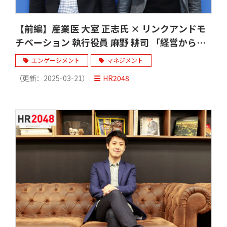
【前編】産業医 大室 正志氏 × リンクアンドモ
チベーション 執行役員 麻野 耕司 「経営から
『甘え』をなくす」
エンゲージメント
マネジメント
（更新：
2025-03-21
）
HR2048