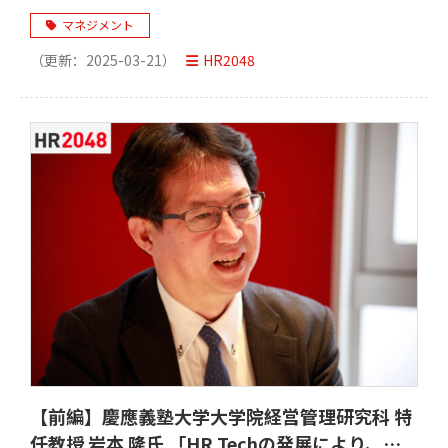
間はもっと自由になれる」
マネジメント
（更新：
2025-03-21
）
HR2048
【前編】慶應義塾大学大学院経営管理研究科 特
任教授 岩本 隆氏 「HR Techの発展により、人