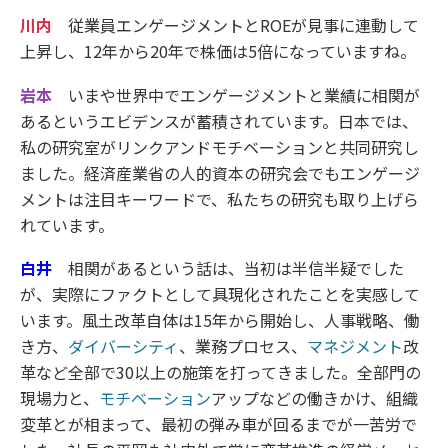
川内
従業員エンゲージメントとROEが見事に連動して
上昇し、12年から20年で株価は5倍になっていますね。
岩本
いまや世界中でエンゲージメントと業績に相関が
あるというエビデンスが蓄積されています。日本では、
私の研究室がリンクアンドモチベーションと共同研究し
ました。経済産業省の人的資本の研究会でもエンゲージ
メントは注目キーワードで、私たちの研究も取り上げら
れています。
白井
相関があるという話は、当初は半信半疑でした
が、実際にファクトとして具現化されたことを実感して
います。風土改革自体は15年から開始し、人事戦略、働
き方、
ダイバーシティ
、業務プロセス、
マネジメント
改
革など全部で30以上の施策を打ってきました。全部門の
現場力と、
モチベーション
アップなどの働きかけ、組織
変革とが相まって、最初の弾み車が回るまでが一苦労で