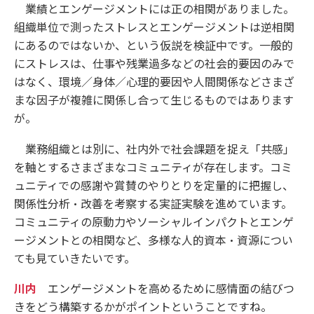
業績とエンゲージメントには正の相関がありました。
組織単位で測ったストレスとエンゲージメントは逆相関
にあるのではないか、という仮説を検証中です。一般的
にストレスは、仕事や残業過多などの社会的要因のみで
はなく、環境／身体／心理的要因や人間関係などさまざ
まな因子が複雑に関係し合って生じるものではあります
が。
業務組織とは別に、社内外で社会課題を捉え「共感」
を軸とするさまざまなコミュニティが存在します。コミ
ュニティでの感謝や賞賛のやりとりを定量的に把握し、
関係性分析・改善を考察する実証実験を進めています。
コミュニティの原動力やソーシャルインパクトとエンゲ
ージメントとの相関など、多様な人的資本・資源につい
ても見ていきたいです。
川内
エンゲージメントを高めるために感情面の結びつ
きをどう構築するかがポイントということですね。