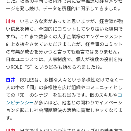
した。社長の平岡も社内外で常に変革推進の経営メッセ
ージを発し続け、データを積極的に開示してきました。
川内
いろいろな声があったと思いますが、経営陣が強
い信念を持ち、全面的にコミットしてやり抜いた結果で
すね。これまで数多くの大手企業様のエンゲージメント
向上支援をさせていただきましたが、経営陣のコミット
の有無が成否を分かつと言っても過言ではありません。
日本ユニシスでは、人事制度で、個人が複数の役割を持
つROLE“S”という試みも始められましたね。
白井
ROLESは、多様な人々という多様性だけでなく一
人の中の「個」の多様性を広げ組織やコミュニティとし
ての「知」のシナジーを生む試みです。個のスキルや
コ
ンピテンシー
が多いほど、他者との関わりでイノベーシ
ョンを起こし社会課題解決の活動に貢献しやすくなりま
す。
川内
日本で導入が取り沙汰されるジョブ型の働き方で