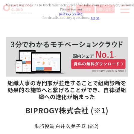
May we use cookies to track your activities? We take your privacy very seriousl
資料請求
お問い合わせ
Please see our
privacy policy
for details and any questions.
Yes
No
サービス内容
導入事例
料金体系
無料セミナー
お役立ち資料
コラム記事
組織人事の専門家が並走することで
組織診断を
組織人事メディア
効果的な施策へと
繋げることができ、
自律型組
織への進化が始まった
BIPROGY株式会社 (※1)
執行役員 白井 久美子 氏 (※2)