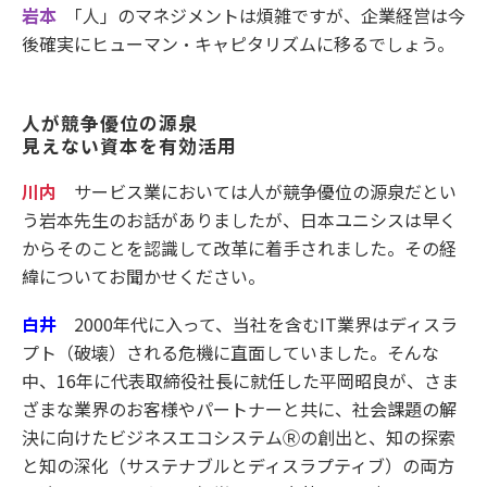
岩本
「人」のマネジメントは煩雑ですが、企業経営は今
後確実にヒューマン・キャピタリズムに移るでしょう。
人が競争優位の源泉
見えない資本を有効活用
川内
サービス業においては人が競争優位の源泉だとい
う岩本先生のお話がありましたが、日本ユニシスは早く
からそのことを認識して改革に着手されました。その経
緯についてお聞かせください。
白井
2000年代に入って、当社を含むIT業界はディスラ
プト（破壊）される危機に直面していました。そんな
中、16年に代表取締役社長に就任した平岡昭良が、さま
ざまな業界のお客様やパートナーと共に、社会課題の解
決に向けたビジネスエコシステムⓇの創出と、知の探索
と知の深化（サステナブルとディスラプティブ）の両方