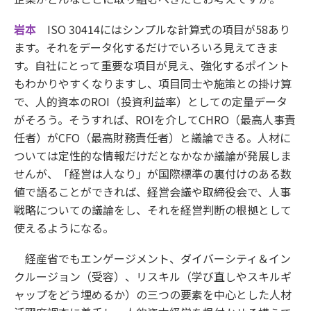
岩本
ISO 30414にはシンプルな計算式の項目が58あり
ます。それをデータ化するだけでいろいろ見えてきま
す。自社にとって重要な項目が見え、強化するポイント
もわかりやすくなりますし、項目同士や施策との掛け算
で、人的資本のROI（投資利益率）としての定量データ
がそろう。そうすれば、ROIを介してCHRO（最高人事責
任者）がCFO（最高財務責任者）と議論できる。人材に
ついては定性的な情報だけだとなかなか議論が発展しま
せんが、「経営は人なり」が国際標準の裏付けのある数
値で語ることができれば、経営会議や取締役会で、人事
戦略についての議論をし、それを経営判断の根拠として
使えるようになる。
経産省でもエンゲージメント、ダイバーシティ＆イン
クルージョン（受容）、リスキル（学び直しやスキルギ
ャップをどう埋めるか）の三つの要素を中心とした人材