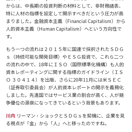
からは、中長期の投資判断の材料として、非財務諸表、
特に人材の指標を設定して開示すべきだという圧力が高
まりました。金融資本主義（Financial Capitalism）から
人的資本主義（Human Capitalism）へという方向性で
す。
もう一つの流れは２０１５年に国連で採択されたＳＤＧ
ｓ（持続可能な開発目標）やＥＳＧ投資で、これら二つ
の流れの中で、18年にＩＳＯ（国際標準化機構）も人的
資本レポーティングに関する指標のガイドライン（ＩＳ
Ｏ ３０４１４）を出版、さらに20年11月には米ＳＥＣ
（証券取引委員会）が人的資本レポートの開示を義務化
しました。先進国ではサービス業の割合が高く、人が競
争優位の源泉になってきているという背景もあります。
川内
リーマン・ショックとＳＤＧｓを契機に、企業を見
る視点が「金」から「人」へと移ったのですね。