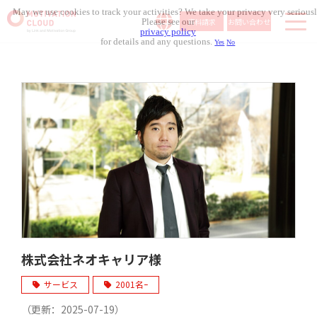
May we use cookies to track your activities? We take your privacy very seriousl
資料請求
お問い合わせ
Please see our
privacy policy
for details and any questions.
Yes
No
サービス内容
導入事例
料金体系
無料セミナー
お役立ち資料
コラム記事
組織人事メディア
株式会社ネオキャリア様
サービス
2001名ｰ
（更新：
2025-07-19
）