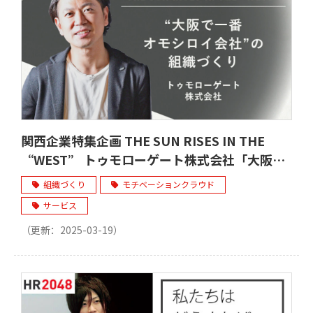
関西企業特集企画 THE SUN RISES IN THE
“WEST” トゥモローゲート株式会社「大阪で
一番オモシロイ会社」の組織づくり
組織づくり
モチベーションクラウド
サービス
（更新：
2025-03-19
）