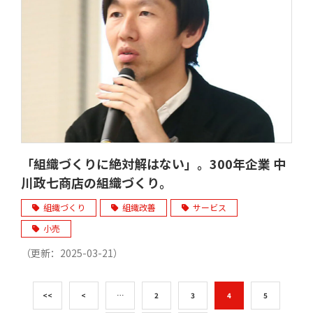
「組織づくりに絶対解はない」。300年企業 中
川政七商店の組織づくり。
組織づくり
組織改善
サービス
小売
（更新：
2025-03-21
）
<<
<
…
2
3
4
5