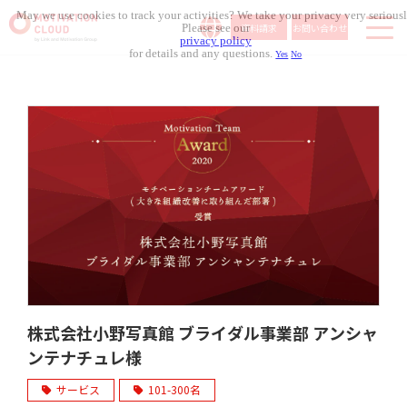
May we use cookies to track your activities? We take your privacy very seriousl
資料請求
お問い合わせ
Please see our
privacy policy
for details and any questions.
Yes
No
サービス内容
導入事例
料金体系
無料セミナー
お役立ち資料
コラム記事
組織人事メディア
株式会社小野写真館 ブライダル事業部 アンシャ
ンテナチュレ様
サービス
101-300名