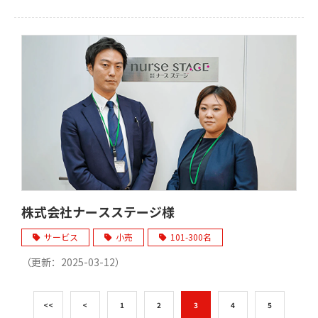
株式会社ナースステージ様
サービス
小売
101-300名
（更新：
2025-03-12
）
<<
<
1
2
3
4
5