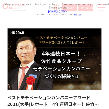
May we use cookies to track your activities? We take your privacy very seriousl
資料請求
お問い合わせ
Please see our
privacy policy
for details and any questions.
Yes
No
サービス内容
導入事例
料金体系
無料セミナー
お役立ち資料
コラム記事
組織人事メディア
ベストモチベーションカンパニーアワード
2021(大手)レポート 4年連続日本一！佐竹食