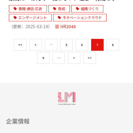
ント-
情報-通信-広告
育成
組織づくり
エンゲージメント
モチベーションクラウド
（更新：
2025-03-19
）
HR2048
<<
<
…
5
6
7
8
9
…
>
>>
企業情報