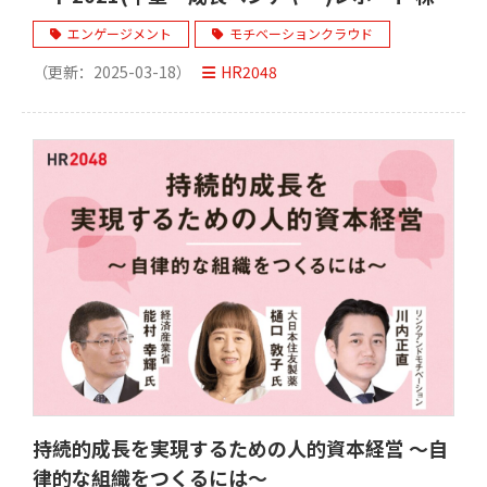
会社LIFULL (ライフル) エンゲージメントは
エンゲージメント
モチベーションクラウド
「挑戦の原資」コロナ禍のピンチをチャンスに
（更新：
2025-03-18
）
HR2048
する取り組み
持続的成長を実現するための人的資本経営 ～自
律的な組織をつくるには～