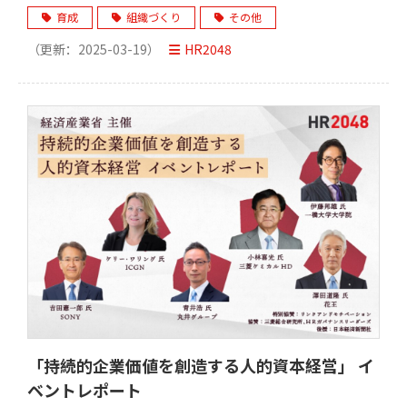
ップ開発の秘訣-
育成
組織づくり
その他
（更新：
2025-03-19
）
HR2048
「持続的企業価値を創造する人的資本経営」 イ
ベントレポート