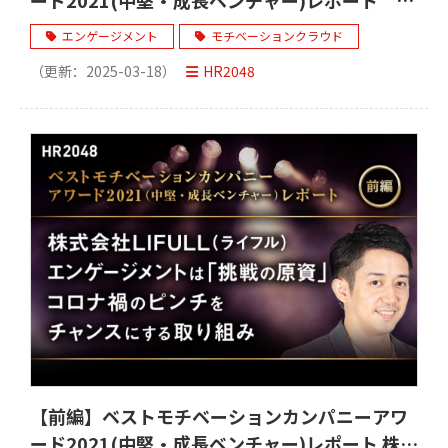
年間でスコア175%向上！中堅企業エンゲージ
エンゲージメント
モチベーションクラウド
メント日本一を実現した「大家族主義」経営
（更新：
2025-03-18
）
HR2048
【前編】ベストモチベーションカンパニーアワ
ード2021(中堅・成長ベンチャー)レポート 株式