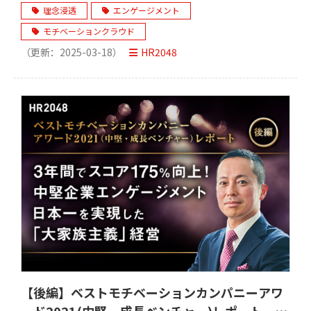
品グループ モチベーションカンパニーづくりの
理念浸透
エンゲージメント
秘訣とは
モチベーションクラウド
（更新：
2025-03-18
）
HR2048
【後編】ベストモチベーションカンパニーアワ
ード2021(中堅・成長ベンチャー)レポート 3