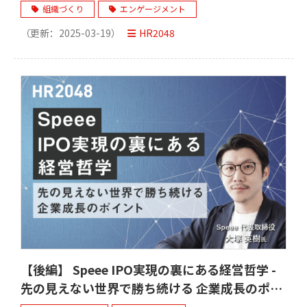
組織づくり
エンゲージメント
（更新：
2025-03-19
）
HR2048
【後編】 Speee IPO実現の裏にある経営哲学 -
先の見えない世界で勝ち続ける 企業成長のポイ
ント-