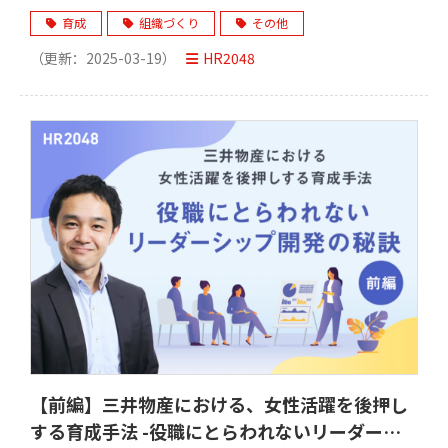
ントとは-
育成
組織づくり
その他
（更新：
2025-03-19
）
HR2048
【前編】三井物産における、女性活躍を後押し
する育成手法 -役職にとらわれないリーダーシ